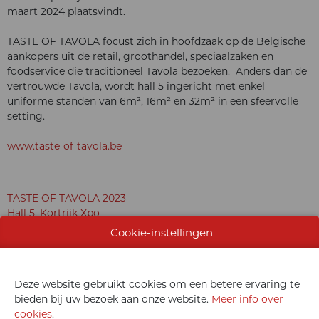
maart 2024 plaatsvindt.
TASTE OF TAVOLA focust zich in hoofdzaak op de Belgische
aankopers uit de retail, groothandel, speciaalzaken en
foodservice die traditioneel Tavola bezoeken. Anders dan de
vertrouwde Tavola, wordt hall 5 ingericht met enkel
uniforme standen van 6m², 16m² en 32m² in een sfeervolle
setting.
www.taste-of-tavola.be
TASTE OF TAVOLA 2023
Hall 5, Kortrijk Xpo
Cookie-instellingen
naast Meat Expo & Broodway
Deze website gebruikt cookies om een betere ervaring te
bieden bij uw bezoek aan onze website.
Meer info over
cookies
.