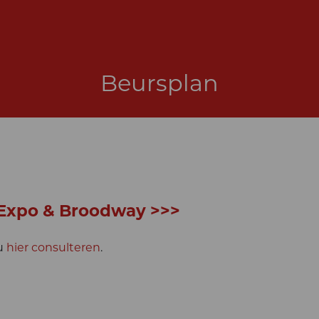
Beursplan
 Expo & Broodway >>>
 u
hier consulteren
.