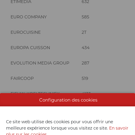
ETIMEDIA
632
EURO COMPANY
585
EUROCUISINE
2T
EUROPA CUISSON
434
EVOLUTION MEDIA GROUP
287
FAIRCOOP
519
FIEUW KOELTECHNIEK
4133
Configuration des cookies
FINCIOEN
R37
Ce site web utilise des cookies pour vous offrir une
FIRSTAID4ALL
404
meilleure expérience lorsque vous visitez ce site.
En savoir
plus sur les cookies
.