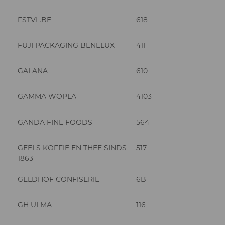
FSTVL.BE
618
FUJI PACKAGING BENELUX
411
GALANA
610
GAMMA WOPLA
4103
GANDA FINE FOODS
564
GEELS KOFFIE EN THEE SINDS
517
1863
GELDHOF CONFISERIE
6B
GH ULMA
116