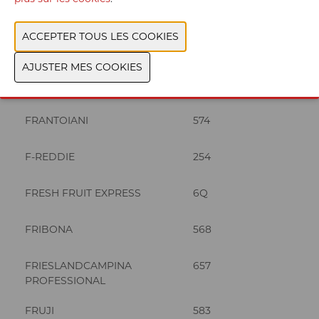
FLAVOURRS FOOD GROUP
677
FOOD & VISION
613
FRANKY FRESH FOOD
416
FRANTOIANI
574
F-REDDIE
254
FRESH FRUIT EXPRESS
6Q
FRIBONA
568
FRIESLANDCAMPINA
657
PROFESSIONAL
FRUJI
583