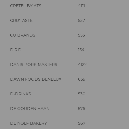
CRETEL BY ATS
4111
CRU'TASTE
557
CU BRANDS
553
D.R.D.
154
DANIS PORK MASTERS
4122
DAWN FOODS BENELUX
659
D-DRINKS
530
DE GOUDEN HAAN
576
DE NOLF BAKERY
567