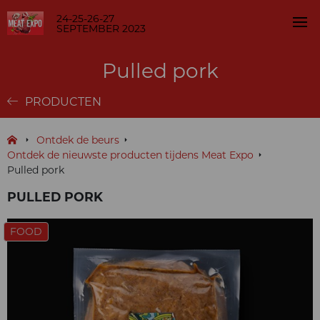
24-25-26-27
SEPTEMBER 2023
Pulled pork
PRODUCTEN
Ontdek de beurs
Ontdek de nieuwste producten tijdens Meat Expo
Pulled pork
PULLED PORK
FOOD