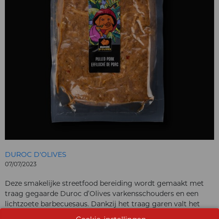
DUROC D'OLIVES
07/07/2023
Deze smakelijke streetfood bereiding wordt gemaakt met
traag gegaarde Duroc d’Olives varkensschouders en een
lichtzoete barbecuesaus. Dankzij het traag garen valt het
heerlijke vlees perfect uit elkaar. Comfortfood op z’n best.