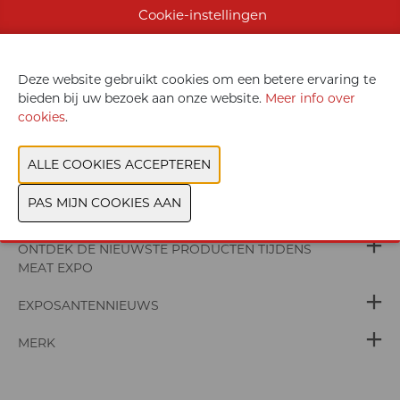
Cookie-instellingen
van gluten, lactose of bewaarmiddelen. Ideaal voor de betere
bakkerij, als extraatje in het assortiment!
Deze website gebruikt cookies om een betere ervaring te
bieden bij uw bezoek aan onze website.
Meer info over
cookies
.
WEBSITE & CATALOGUS
PRODUCTGROEP
FOTO'S
ONTDEK DE NIEUWSTE PRODUCTEN TIJDENS
MEAT EXPO
EXPOSANTENNIEUWS
MERK