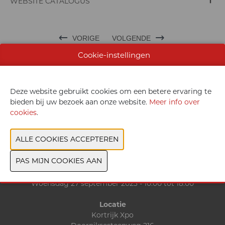
WEBSITE CATALOGUS
VORIGE
VOLGENDE
Cookie-instellingen
Deze website gebruikt cookies om een betere ervaring te
bieden bij uw bezoek aan onze website.
Meer info over
Exposantenlijst
cookies
.
Contact
Data & Openingsuren
Zondag 24 september 2023 - 10:00 tot 18:00
Maandag 25 september 2023 - 10:00 tot 18:00
Dinsdag 26 september 2023 - 10:00 tot 18:00
Woensdag 27 september 2023 - 10:00 tot 18:00
Locatie
Kortrijk Xpo