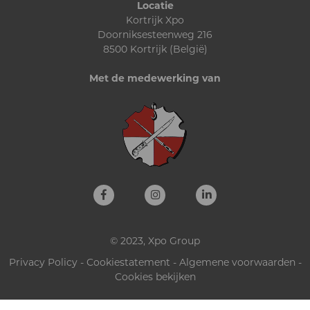
Locatie
Kortrijk Xpo
Doorniksesteenweg 216
8500 Kortrijk (België)
Met de medewerking van
© 2023, Xpo Group
Privacy Policy
-
Cookiestatement
-
Algemene voorwaarden
-
Cookies bekijken