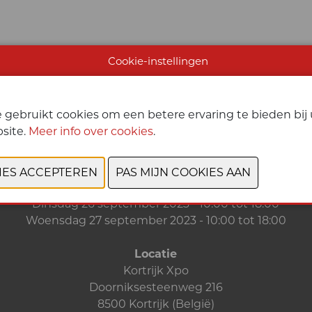
Cookie-instellingen
VORIGE
VOLGENDE
 gebruikt cookies om een betere ervaring te bieden bi
site.
Meer info over cookies
.
Data & Openingsuren
Zondag 24 september 2023 - 10:00 tot 18:00
Maandag 25 september 2023 - 10:00 tot 18:00
Dinsdag 26 september 2023 - 10:00 tot 18:00
Woensdag 27 september 2023 - 10:00 tot 18:00
Locatie
Kortrijk Xpo
Doorniksesteenweg 216
8500 Kortrijk (België)