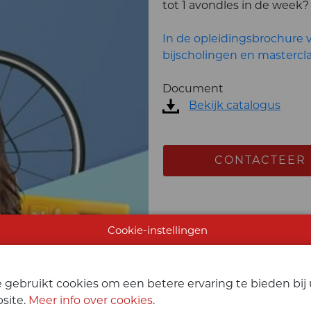
tot 1 avondles in de week?
In de opleidingsbrochure v
bijscholingen en mastercl
Document
Bekijk catalogus
CONTACTEER
Cookie-instellingen
 gebruikt cookies om een betere ervaring te bieden bi
site.
Meer info over cookies
.